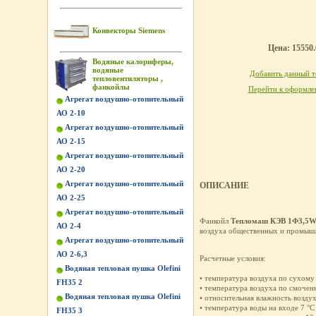
Конвекторы Siemens
Цена: 15550.
Водяные калориферы,
водяные
Добавить данный то
тепловентиляторы ,
фанкойлы
Перейти к оформлен
Агрегат воздушно-отопительный
АО 2-10
Агрегат воздушно-отопительный
АО 2-15
Агрегат воздушно-отопительный
АО 2-20
Агрегат воздушно-отопительный
ОПИСАНИЕ
АО 2-25
Агрегат воздушно-отопительный
Фанкойл
Тепломаш КЭВ 1Ф3,5
АО 2-4
воздуха общественных и промыш
Агрегат воздушно-отопительный
АО 2-6,3
Расчетные условия:
Водяная тепловая пушка Olefini
• температура воздуха по сухом
FH35 2
• температура воздуха по смоче
Водяная тепловая пушка Olefini
• относительная влажность возду
• температура воды на входе 7 °
FH35 3