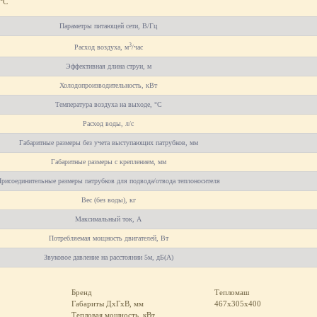
 °C
Параметры питающей сети, В/Гц
3
Расход воздуха, м
/час
Эффективная длина струи, м
Холодопроизводительность, кВт
Температура воздуха на выходе, °С
Расход воды, л/с
Габаритные размеры без учета выступающих патрубков, мм
Габаритные размеры с креплением, мм
рисоединительные размеры патрубков для подвода/отвода теплоносителя
Вес (без воды), кг
Максимальный ток, А
Потребляемая мощность двигателей, Вт
Звуковое давление на расстоянии 5м, дБ(А)
Бренд
Тепломаш
Габариты ДхГхВ, мм
467x305x400
Тепловая мощность, кВт