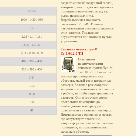
создает мощный воздушный заслон,
который препятствует попаданию в
220/50
помещение ненужного воздуха,
дыма, насекомых и т.д.
1900 / 1450 / 950
Вырабатываемая мощность
составляет 12,5 кВт. В завесе
нагревательным элементом является
14
стич-элемент. Управление
2,28 / 2,1 / 1,81
осущестляется при помощи пульта
управления.
23,6 / 23 / 22
Тепловая пушка Луч-М
0,11 / 0,10 / 0,09
Тв-5.0/12.0 ТП
Основными
467 x 305 x 400
преимуществами
тепловых пушек Луч-М
520 x 380 x 400
Тв-5.0/12.0 П является
высокая производительность
3/4"
обогрева, малый вес и компактные
размеры, большое разнообразие
16,5
моделей и моментальная готовность
к работе, не требующая времени на
0,68
разогрев. Они в короткие сроки
прогревают помещение до
130
необходимой температуры и
практически не сжигают кислород.
48
Применяются в основном в местах
где отсутствует отопление,
например различные общественные
помещения, промышленные или
складские объекты.