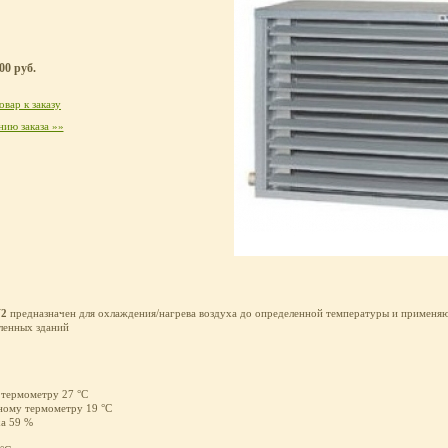
00 руб.
вар к заказу
ию заказа »»
W2
предназначен для охлаждения/нагрева воздуха до определенной температуры и применяю
ленных зданий
у термометру 27 °C
нному термометру 19 °C
ха 59 %
C