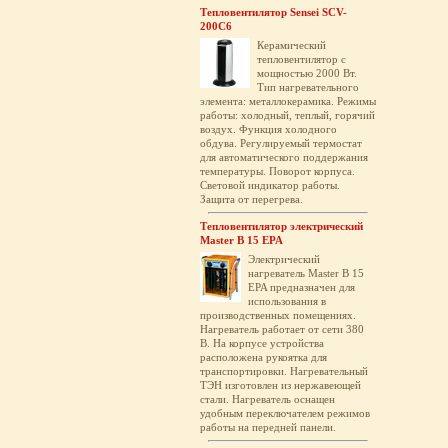
Тепловентилятор Sensei SCV-
200C6
Керамический
тепловентилятор с
мощностью 2000 Вт.
Тип нагревательного
элемента: металлокерамика. Режимы
работы: холодный, теплый, горячий
воздух. Функция холодного
обдува. Регулируемый термостат
для автоматического поддержания
температуры. Поворот корпуса.
Световой индикатор работы.
Защита от перегрева.
Тепловентилятор электрический
Master B 15 EPA
Электрический
нагреватель Master B 15
EPA предназначен для
использования в
производственных помещениях.
Нагреватель работает от сети 380
В. На корпусе устройства
расположена рукоятка для
транспортировки. Нагревательный
ТЭН изготовлен из нержавеющей
стали. Нагреватель оснащен
удобным переключателем режимов
работы на передней панели.