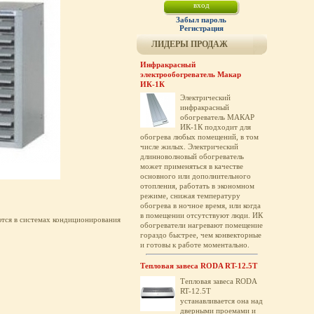
Забыл пароль
Регистрация
ЛИДЕРЫ ПРОДАЖ
Инфракрасный
электрообогреватель Макар
ИК-1К
Электрический
инфракрасный
обогреватель МАКАР
ИК-1К подходит для
обогрева любых помещений, в том
числе жилых. Электрический
длинноволновый обогреватель
может применяться в качестве
основного или дополнительного
отопления, работать в экономном
режиме, снижая температуру
обогрева в ночное время, или когда
в помещении отсутствуют люди. ИК
тся в системах кондиционирования
обогреватели нагревают помещение
гораздо быстрее, чем конвекторные
и готовы к работе моментально.
Тепловая завеса RODA RT-12.5T
Тепловая завеса RODA
RT-12.5T
устанавливается она над
дверными проемами и