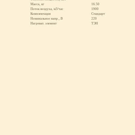
Масса, кг
16.50
Поток воздуха, м3/час
1900
Комплектация
Стандарт
Номинальное напр., В
220
Нагреват. элемент
ТЭН