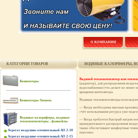
О КОМПАНИИ
КАТЕГОРИИ ТОВАРОВ
ВОДЯНЫЕ КАЛОРИФЕРЫ, В
Водяной тепловентилятор или тепло
Конвекторы
(радиатор), для распределения возду
водоснабжения (что делает их менее м
вращения вентилятора.
Водяные тепловентиляторы используют
Конвекторы Siemens
— Когда необходима высокая производ
счёт использования ресурса уже подго
Водяные калориферы, водяные
— Когда требуется быстрый нагрев по
тепловентиляторы , фанкойлы
принудительного распределения воздух
также обеспечивают комфортные темпе
Агрегат воздушно-отопительный АО 2-10
персонал.
Агрегат воздушно-отопительный АО 2-15