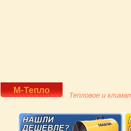
М-Тепло
Тепловое и клима