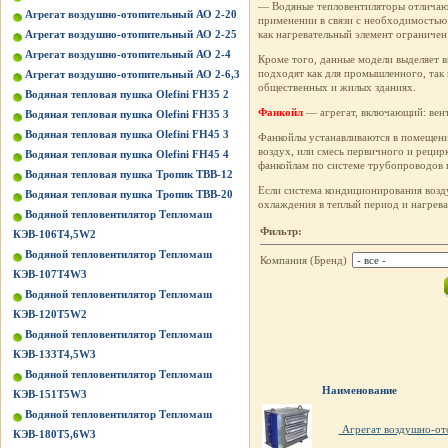
— Водяные тепловентиляторы отличают
Агрегат воздушно-отопительный АО 2-20
применении в связи с необходимостью
Агрегат воздушно-отопительный АО 2-25
как нагревательный элемент ограниче
Агрегат воздушно-отопительный АО 2-4
Кроме того, данные модели выделяет в
подходят как для промышленного, так 
Агрегат воздушно-отопительный АО 2-6,3
общественных и жилых зданиях.
Водяная тепловая пушка Olefini FH35 2
Фанкойл
— агрегат, включающий: вент
Водяная тепловая пушка Olefini FH35 3
Водяная тепловая пушка Olefini FH45 3
Фанкойлы устанавливаются в помещении
воздух, или смесь первичного и рецир
Водяная тепловая пушка Olefini FH45 4
фанкойлам по системе трубопроводов 
Водяная тепловая пушка Тропик ТВВ-12
Если система кондиционирования возду
Водяная тепловая пушка Тропик ТВВ-20
охлаждения в теплый период и нагрева
Водяной тепловентилятор Тепломаш
Фильтр:
КЭВ-106Т4,5W2
Водяной тепловентилятор Тепломаш
Компания (Бренд)
КЭВ-107Т4W3
Водяной тепловентилятор Тепломаш
КЭВ-120Т5W2
Водяной тепловентилятор Тепломаш
КЭВ-133Т4,5W3
Водяной тепловентилятор Тепломаш
Наименование
КЭВ-151Т5W3
Водяной тепловентилятор Тепломаш
Агрегат воздушно-от
КЭВ-180Т5,6W3