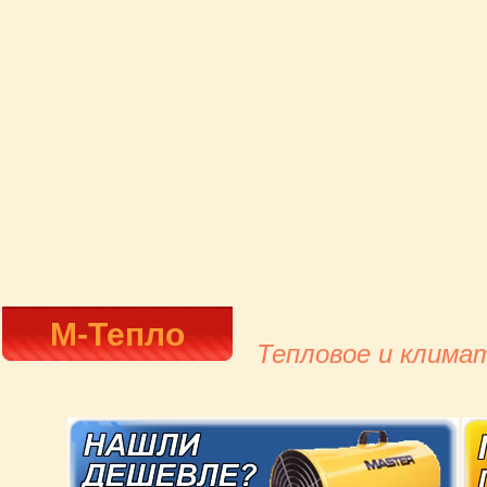
М-Тепло
Тепловое и клима