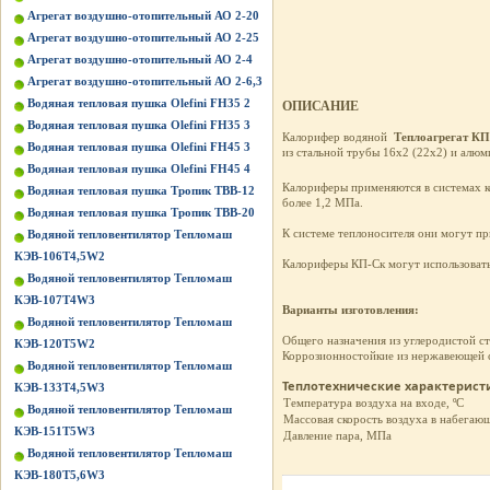
Агрегат воздушно-отопительный АО 2-20
Агрегат воздушно-отопительный АО 2-25
Агрегат воздушно-отопительный АО 2-4
Агрегат воздушно-отопительный АО 2-6,3
Водяная тепловая пушка Olefini FH35 2
ОПИСАНИЕ
Водяная тепловая пушка Olefini FH35 3
Калорифер водяной
Теплоагрегат КП
Водяная тепловая пушка Olefini FH45 3
из стальной трубы 16х2 (22х2) и алю
Водяная тепловая пушка Olefini FH45 4
Калориферы применяются в системах к
Водяная тепловая пушка Тропик ТВВ-12
более 1,2 МПа.
Водяная тепловая пушка Тропик ТВВ-20
К системе теплоносителя они могут пр
Водяной тепловентилятор Тепломаш
КЭВ-106Т4,5W2
Калориферы КП-Ск могут использовать
Водяной тепловентилятор Тепломаш
КЭВ-107Т4W3
Варианты изготовления:
Водяной тепловентилятор Тепломаш
Общего назначения из углеродистой с
КЭВ-120Т5W2
Коррозионностойкие из нержавеющей с
Водяной тепловентилятор Тепломаш
Теплотехнические характерист
КЭВ-133Т4,5W3
Температура воздуха на входе, ºC
Водяной тепловентилятор Тепломаш
Массовая скорость воздуха в набегающ
КЭВ-151Т5W3
Давление пара, МПа
Водяной тепловентилятор Тепломаш
КЭВ-180Т5,6W3