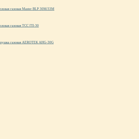
пловая газовая Master BLP 30M/33M
пловая газовая ТСС ГП-30
 пушка газовая AEROTEK AHG-30G