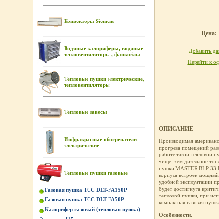
Конвекторы Siemens
Цена: 
Водяные калориферы, водяные
Добавить дан
тепловентиляторы , фанкойлы
Перейти к оф
Тепловые пушки электрические,
тепловентиляторы
Тепловые завесы
ОПИСАНИЕ
Инфракрасные обогреватели
Производимая американс
электрические
прогрева помещений разл
работе такой тепловой пу
чище, чем дизельное топ
пушки MASTER BLP 33 E в
Тепловые пушки газовые
корпуса встроен мощный 
удобной эксплуатации пр
будет достигнута критич
Газовая пушка ТСС DLT-FA150P
тепловой пушки, при исп
Газовая пушка ТСС DLT-FA50P
компактная газовая пушк
Калорифер газовый (тепловая пушка)
Особенности.