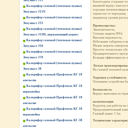
Энтузиаст J15
безотходное сгорание то
внешний корпус влагоуст
Калорифер газовый (тепловая пушка)
хорошая теплоизоляция в
Энтузиаст J15N
термостат от перегрева;
Калорифер газовый (тепловая пушка)
индикатор уровня расход
Энтузиаст J33
Преимущества:
Калорифер газовый (тепловая пушка)
Экономичность;
Степень защиты IP44;
Энтузиаст J33Н, нержавеющий корпус
Высокая надежность;
Калорифер газовый (тепловая пушка)
Небольшие габариты и ве
Малые затраты электроэн
Энтузиаст J50
Простое техническое об
Калорифер газовый (тепловая пушка)
Предварительного прогре
Энтузиаст J70
Большая эффективность 
Калорифер газовый (тепловая пушка)
Легкая транспортировк
Энтузиаст J8
На газовой тепловой пуш
Калорифер газовый Профтепло КГ-10
Хорошая устойчивость
апельсин
Основание устройства б
Калорифер газовый Профтепло КГ-10
Безопасность
нержавейка
Корпус выполнен из терм
Калорифер газовый Профтепло КГ-18
комплектация
апельсин
Редуктор для работы на 
Калорифер газовый Профтепло КГ-18
Предохранительный клап
Газовый шланг 1.5м.
нержавейка
Калорифер газовый Профтепло КГ-38
Технические характери
апельсин