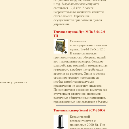
и т.д. Вырабатываемая мощность
составляет 12,5 кВт. В завесе
нагревательным элементом является
стич-элемент. Управление
осущестляется при помощи пульта
управления.
Тепловая пушка Луч-М Тв-5.0/12.0
ТП
Основными
преимуществами тепловых
пушек Луч-М Тв-5.0/12.0
П является высокая
производительность обогрева, малый
вес и компактные размеры, большое
разнообразие моделей и моментальная
готовность к работе, не требующая
времени на разогрев. Они в короткие
сроки прогревают помещение до
необходимой температуры и
ементы управления.
практически не сжигают кислород.
Применяются в основном в местах где
отсутствует отопление, например
различные общественные помещения,
промышленные или складские объекты.
Тепловентилятор Sensei SCV-200C6
Керамический
тепловентилятор с
мощностью 2000 Вт. Тип
нагревательного элемента: