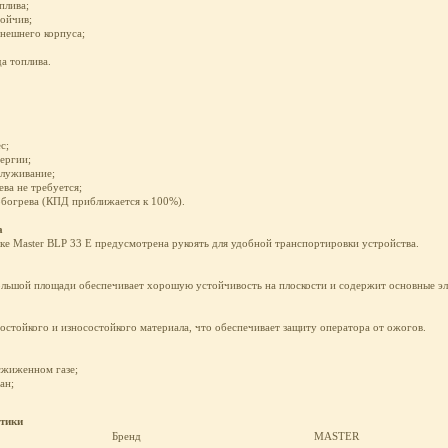
плива;
ойчив;
нешнего корпуса;
а топлива.
с;
ергии;
служивание;
ва не требуется;
обогрева (КПД приближается к 100%).
а
ке Master BLP 33 Е предусмотрена рукоять для удобной транспортировки устройства.
ольшой площади обеспечивает хорошую устойчивость на плоскости и содержит основные эл
остойкого и износостойкого материала, что обеспечивает защиту оператора от ожогов.
сжиженном газе;
ан;
стики
Бренд
MASTER