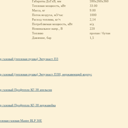
Габариты ДхГхВ, мм
590x260x360
Тепловая мощность, кВт
33.00
Масса, кг
9.00
Поток воздуха, м3/час
1000
Расход топлива, кг/ч
2,14
Потребляемая мощность, кВт
н/д
Номинальное напр., В
220
Топливо
пропан / бутан
Давление, бар
1,5
р газовый (тепловая пушка) Энтузиаст J33
р газовый (тепловая пушка) Энтузиаст J33Н, нержавеющий корпус
р газовый Профтепло КГ-38 апельсин
р газовый Профтепло КГ-38 нержавейка
пловая газовая Master BLP 30E