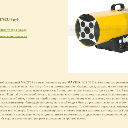
17933.49 руб.
ный товар к заказу
ормлению заказа »»
кой компанией МАСТЕР газовая тепловая пушка
MASTER BLP 33 E
с электронным розжиго
ичного назначения. Это могут быть и промышленные объекты: цеха, склады, мастерские ил
шки в качестве топлива используется газ бутан, пропан или смесь этих двух газов. Такой в
ливо. При работе тепловой пушки, помещение, в котором она находится должно проветрива
лагоустойчиво, к тому же такой корпус имеет качественную теплоизоляцию и практически
тепловентилятор, благодаря которому нагретый воздух быстро распространяется по всему
едусмотрена возможность регулирования теплонагрева. Так же имеется термостат, защища
еская температура. Следить и контролировать уровень топлива вам поможет индикатор уро
ользовании специального переходника, имеет возможность подключения одновременно сразу
а быстро и качественно прогреет помещение за кроткое время.