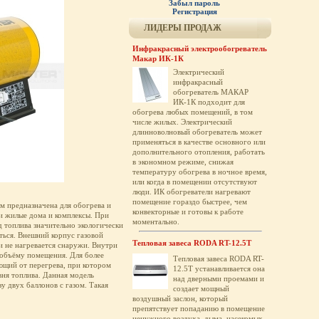
Забыл пароль
Регистрация
ЛИДЕРЫ ПРОДАЖ
Инфракрасный электрообогреватель
Макар ИК-1К
Электрический
инфракрасный
обогреватель МАКАР
ИК-1К подходит для
обогрева любых помещений, в том
числе жилых. Электрический
длинноволновый обогреватель может
применяться в качестве основного или
дополнительного отопления, работать
в экономном режиме, снижая
температуру обогрева в ночное время,
или когда в помещении отсутствуют
люди. ИК обогреватели нагревают
помещение гораздо быстрее, чем
м предназначена для обогрева и
конвекторные и готовы к работе
и жилые дома и комплексы. При
моментально.
ид топлива значительно экологически
ться. Внешний корпус газовой
Тепловая завеса RODA RT-12.5T
 не нагревается снаружи. Внутри
 объёму помещения. Для более
Тепловая завеса RODA RT-
ющий от перегрева, при котором
12.5T устанавливается она
вня топлива. Данная модель
над дверными проемами и
 двух баллонов с газом. Такая
создает мощный
воздушный заслон, который
препятствует попаданию в помещение
ненужного воздуха, дыма, насекомых