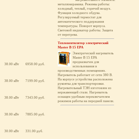
металлокерамика. Режимы работы:
холодный, теплый, горячий воздух.
Функция холодного обдува.
Регулируемый термостат для
автоматического поддержания
температуры. Поворот корпуса.
Световой индикатор работы. Защита
от перегрева.
Тепловентилятор электрический
Master B 15 EPA
Электрический нагреватель
Master B 15 EPA
предназначен для
38.00 кВт
6958.00 руб.
использования в
производственных помещениях.
Нагреватель работает от сети 380 В.
На корпусе устройства расположена
38.00 кВт
7199.00 руб.
рукоятка для транспортировки.
Нагревательный ТЭН изготовлен из
нержавеющей стали. Нагреватель
оснащен удобным переключателем
38.00 кВт
7343.00 руб.
режимов работы на передней панели.
38.00 кВт
7885.00 руб.
30.00 кВт
331.00 руб.