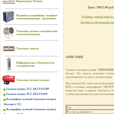
Конвекторы Siemens
Цена: 10813.00 руб
Водяные калориферы, водяные
Добавить данный товар к 
тепловентиляторы , фанкойлы
Перейти к оформлению зак
Тепловые пушки электрические,
тепловентиляторы
Тепловые завесы
ОПИСАНИЕ
Инфракрасные обогреватели
электрические
Газовые тепловые пушки
"ПРОФТЕПЛ
бутан). Эту модель отличают оптим
перемещениях на места эксплуатации.
Тепловые пушки газовые
Ряд технологий, таких как использован
КПД в газовых калориферах "ПРОФТЕ
Газовая пушка ТСС DLT-FA150P
вещества (при сгорании образуется 
Газовая пушка ТСС DLT-FA50P
особые преимущества для использовани
Калорифер газовый (тепловая пушка)
Энтузиаст J15
Тип
Калорифер газовый (тепловая пушка)
Регулятор мощности