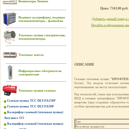
Конвекторы Siemens
Цена: 7343.00 руб.
Водяные калориферы, водяные
Добавить данный товар к 
тепловентиляторы , фанкойлы
Перейти к оформлению зак
Тепловые пушки электрические,
тепловентиляторы
Тепловые завесы
ОПИСАНИЕ
Инфракрасные обогреватели
электрические
Газовые тепловые пушки
"ПРОФТЕПЛ
бутан). Эту модель отличают оптим
перемещениях на места эксплуатации.
Тепловые пушки газовые
Ряд технологий, таких как использован
КПД в газовых калориферах "ПРОФТЕ
Газовая пушка ТСС DLT-FA150P
вещества (при сгорании образуется 
Газовая пушка ТСС DLT-FA50P
особые преимущества для использовани
Калорифер газовый (тепловая пушка)
Энтузиаст J15
Тип
Калорифер газовый (тепловая пушка)
Регулятор мощности