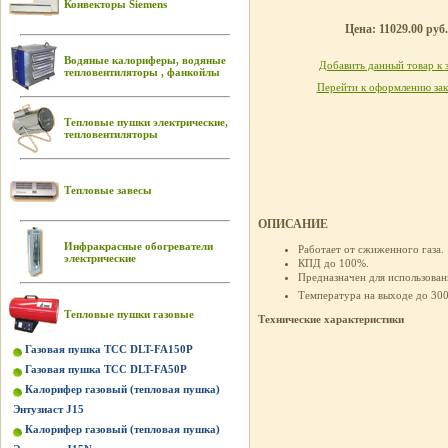
Конвекторы Siemens
Цена: 11029.00 руб.
Водяные калориферы, водяные
Добавить данный товар к 
тепловентиляторы , фанкойлы
Перейти к оформлению зак
Тепловые пушки электрические,
тепловентиляторы
Тепловые завесы
ОПИСАНИЕ
Инфракрасные обогреватели
Работает от сжиженного газа.
электрические
КПД до 100%.
Предназначен для использован
Температура на выходе до 30
Тепловые пушки газовые
Технические характеристики
Газовая пушка ТСС DLT-FA150P
Газовая пушка ТСС DLT-FA50P
Калорифер газовый (тепловая пушка)
Энтузиаст J15
Калорифер газовый (тепловая пушка)