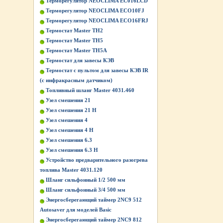
Терморегулятор NEOCLIMA EC016LCD
Терморегулятор NEOCLIMA ECO10FJ
Терморегулятор NEOCLIMA ECO16FRJ
Термостат Master ТН2
Термостат Master ТН5
Термостат Master ТН5А
Термостат для завесы КЭВ
Термостат с пультом для завесы КЭВ IR
(с инфракрасным датчиком)
Топливный шланг Master 4031.460
Узел смешения 21
Узел смешения 21 Н
Узел смешения 4
Узел смешения 4 Н
Узел смешения 6.3
Узел смешения 6.3 Н
Устройство предварительного разогрева
топлива Master 4031.120
Шланг сильфонный 1/2 500 мм
Шланг сильфонный 3/4 500 мм
Энергосберегающий таймер 2NC9 512
Autosaver для моделей Basic
Энергосберегающий таймер 2NC9 812