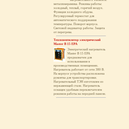
металлокерамика. Режимы работы:
холодный, теплый, горячий воздух.
Функция холодного обдува.
Регулируемый термостат для
автоматического поддержания
температуры. Поворот корпуса.
Световой индикатор работы. Защита
от перегрева.
Тепловентилятор электрический
Master B 15 EPA
Электрический нагреватель
Master B 15 EPA
предназначен для
использования в
производственных помещениях.
Нагреватель работает от сети 380 В.
На корпусе устройства расположена
рукоятка для транспортировки.
Нагревательный ТЭН изготовлен из
нержавеющей стали. Нагреватель
оснащен удобным переключателем
режимов работы на передней панели.