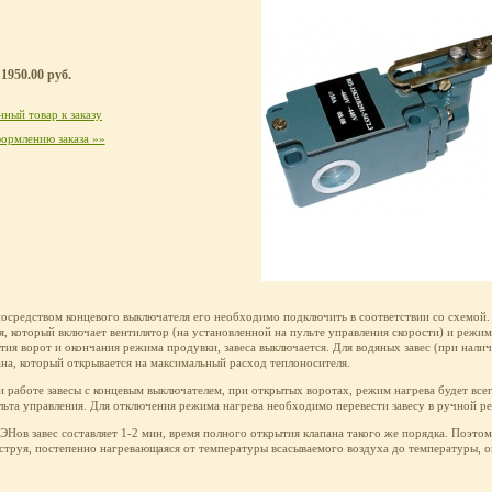
1950.00 руб.
ный товар к заказу
ормлению заказа »»
посредством концевого выключателя его необходимо подключить в соответствии со схемой.
я, который включает вентилятор (на установленной на пульте управления скорости) и режим
ытия ворот и окончания режима продувки, завеса выключается. Для водяных завес (при нали
ана, который открывается на максимальный расход теплоносителя.
и работе завесы с концевым выключателем, при открытых воротах, режим нагрева будет всег
льта управления. Для отключения режима нагрева необходимо перевести завесу в ручной р
ЭНов завес составляет 1-2 мин, время полного открытия клапана такого же порядка. Поэто
 струя, постепенно нагревающаяся от температуры всасываемого воздуха до температуры,