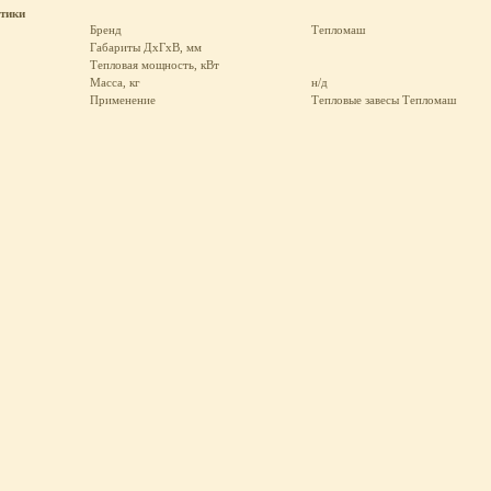
стики
Бренд
Тепломаш
Габариты ДхГхВ, мм
Тепловая мощность, кВт
Масса, кг
н/д
Применение
Тепловые завесы Тепломаш