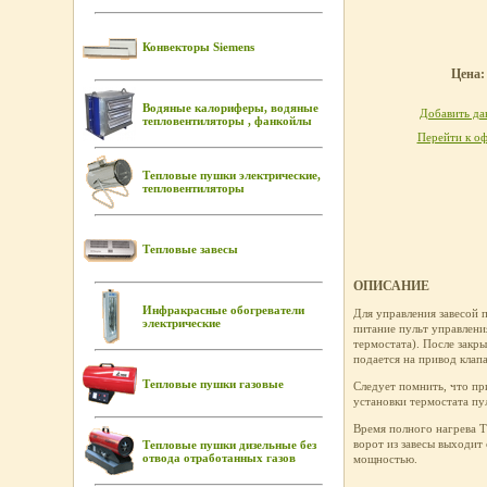
Конвекторы Siemens
Цена: 
Водяные калориферы, водяные
Добавить дан
тепловентиляторы , фанкойлы
Перейти к оф
Тепловые пушки электрические,
тепловентиляторы
Тепловые завесы
ОПИСАНИЕ
Инфракрасные обогреватели
Для управления завесой 
электрические
питание пульт управлени
термостата). После закр
подается на привод клап
Тепловые пушки газовые
Следует помнить, что пр
установки термостата пу
Время полного нагрева Т
ворот из завесы выходит
Тепловые пушки дизельные без
отвода отработанных газов
мощностью.