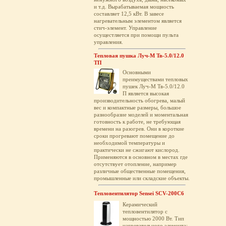
и т.д. Вырабатываемая мощность
составляет 12,5 кВт. В завесе
нагревательным элементом является
стич-элемент. Управление
осущестляется при помощи пульта
управления.
Тепловая пушка Луч-М Тв-5.0/12.0
ТП
Основными
преимуществами тепловых
пушек Луч-М Тв-5.0/12.0
П является высокая
производительность обогрева, малый
вес и компактные размеры, большое
разнообразие моделей и моментальная
готовность к работе, не требующая
времени на разогрев. Они в короткие
сроки прогревают помещение до
необходимой температуры и
практически не сжигают кислород.
Применяются в основном в местах где
отсутствует отопление, например
различные общественные помещения,
промышленные или складские объекты.
Тепловентилятор Sensei SCV-200C6
Керамический
тепловентилятор с
мощностью 2000 Вт. Тип
нагревательного элемента: