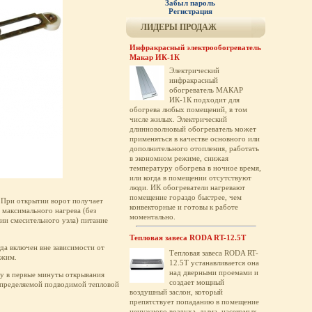
Забыл пароль
Регистрация
ЛИДЕРЫ ПРОДАЖ
Инфракрасный электрообогреватель
Макар ИК-1К
Электрический
инфракрасный
обогреватель МАКАР
ИК-1К подходит для
обогрева любых помещений, в том
числе жилых. Электрический
длинноволновый обогреватель может
применяться в качестве основного или
дополнительного отопления, работать
в экономном режиме, снижая
температуру обогрева в ночное время,
или когда в помещении отсутствуют
люди. ИК обогреватели нагревают
помещение гораздо быстрее, чем
 При открытии ворот получает
конвекторные и готовы к работе
 максимального нагрева (без
моментально.
чии смесительного узла) питание
Тепловая завеса RODA RT-12.5T
да включен вне зависимости от
Тепловая завеса RODA RT-
ежим.
12.5T устанавливается она
над дверными проемами и
му в первые минуты открывания
создает мощный
 определяемой подводимой тепловой
воздушный заслон, который
препятствует попаданию в помещение
ненужного воздуха, дыма, насекомых