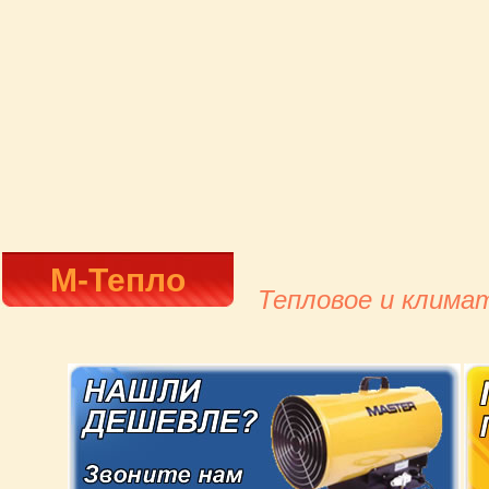
М-Тепло
Тепловое и клима