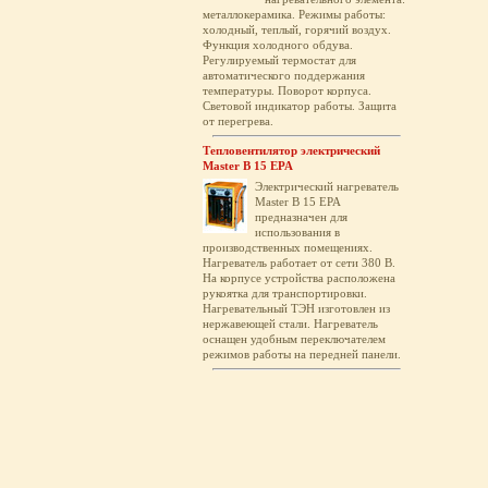
металлокерамика. Режимы работы:
холодный, теплый, горячий воздух.
Функция холодного обдува.
Регулируемый термостат для
автоматического поддержания
температуры. Поворот корпуса.
Световой индикатор работы. Защита
от перегрева.
Тепловентилятор электрический
Master B 15 EPA
Электрический нагреватель
Master B 15 EPA
предназначен для
использования в
производственных помещениях.
Нагреватель работает от сети 380 В.
На корпусе устройства расположена
рукоятка для транспортировки.
Нагревательный ТЭН изготовлен из
нержавеющей стали. Нагреватель
оснащен удобным переключателем
режимов работы на передней панели.