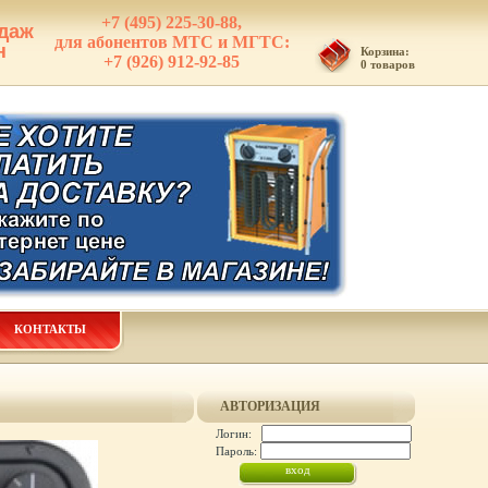
+7 (495) 225-30-88,
даж
для абонентов МТС и МГТС:
н
Корзина:
+7 (926) 912-92-85
0 товаров
КОНТАКТЫ
АВТОРИЗАЦИЯ
Логин:
Пароль: