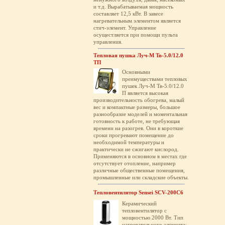
и т.д. Вырабатываемая мощность
составляет 12,5 кВт. В завесе
нагревательным элементом является
стич-элемент. Управление
осущестляется при помощи пульта
управления.
Тепловая пушка Луч-М Тв-5.0/12.0
ТП
Основными
преимуществами тепловых
пушек Луч-М Тв-5.0/12.0
П является высокая
производительность обогрева, малый
вес и компактные размеры, большое
разнообразие моделей и моментальная
готовность к работе, не требующая
времени на разогрев. Они в короткие
сроки прогревают помещение до
необходимой температуры и
практически не сжигают кислород.
Применяются в основном в местах где
отсутствует отопление, например
различные общественные помещения,
промышленные или складские объекты.
Тепловентилятор Sensei SCV-200C6
Керамический
тепловентилятор с
мощностью 2000 Вт. Тип
нагревательного элемента: