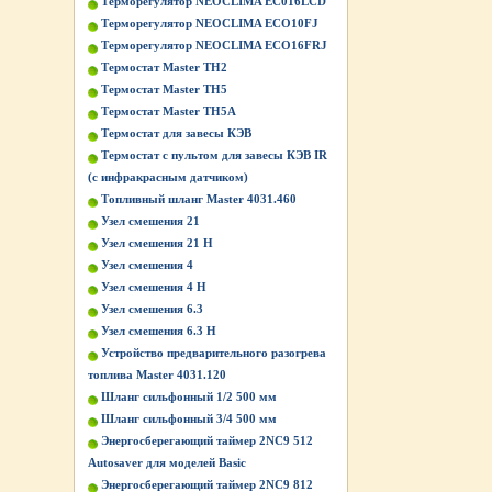
Терморегулятор NEOCLIMA EC016LCD
Терморегулятор NEOCLIMA ECO10FJ
Терморегулятор NEOCLIMA ECO16FRJ
Термостат Master ТН2
Термостат Master ТН5
Термостат Master ТН5А
Термостат для завесы КЭВ
Термостат с пультом для завесы КЭВ IR
(с инфракрасным датчиком)
Топливный шланг Master 4031.460
Узел смешения 21
Узел смешения 21 Н
Узел смешения 4
Узел смешения 4 Н
Узел смешения 6.3
Узел смешения 6.3 Н
Устройство предварительного разогрева
топлива Master 4031.120
Шланг сильфонный 1/2 500 мм
Шланг сильфонный 3/4 500 мм
Энергосберегающий таймер 2NC9 512
Autosaver для моделей Basic
Энергосберегающий таймер 2NC9 812