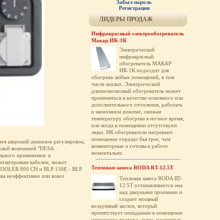
Забыл пароль
Регистрация
ЛИДЕРЫ ПРОДАЖ
Инфракрасный электрообогреватель
Макар ИК-1К
Электрический
инфракрасный
обогреватель МАКАР
ИК-1К подходит для
обогрева любых помещений, в том
числе жилых. Электрический
длинноволновый обогреватель может
применяться в качестве основного или
дополнительного отопления, работать
в экономном режиме, снижая
температуру обогрева в ночное время,
или когда в помещении отсутствуют
люди. ИК обогреватели нагревают
помещение гораздо быстрее, чем
ея широкий диапазон регулировок,
конвекторные и готовы к работе
нской компанией "DESA
моментально.
ального применения: в
трехметровым кабелем, может
Тепловая завеса RODA RT-12.5T
R COOLER 800 СН и BLP 150E - BLP
ва неэффективно или вовсе
Тепловая завеса RODA RT-
12.5T устанавливается она
над дверными проемами и
создает мощный
воздушный заслон, который
препятствует попаданию в помещение
ненужного воздуха, дыма, насекомых