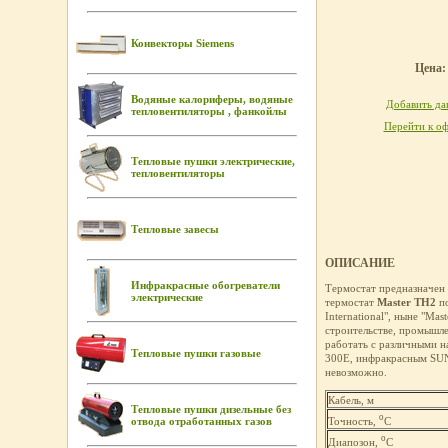
Конвекторы Siemens
Цена: 
Водяные калориферы, водяные
Добавить дан
тепловентиляторы , фанкойлы
Перейти к оф
Тепловые пушки электрические,
тепловентиляторы
Тепловые завесы
ОПИСАНИЕ
Инфракрасные обогреватели
Термостат предназначен
электрические
термостат
Master ТН2
по
International", ныне "Ma
строительстве, промышле
работать с различными н
Тепловые пушки газовые
300Е, инфракрасным SUN
невозможно.
Кабель, м
Тепловые пушки дизельные без
о
Точность,
С
отвода отработанных газов
о
Диапозон,
С