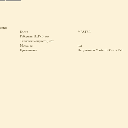
стики
Бренд
MASTER
Габариты ДхГхВ, мм
Тепловая мощность, кВт
Масса, кг
н/д
Применение
Нагреватели Master B 35 - B 150