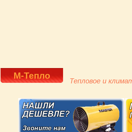
М-Тепло
Тепловое и клима