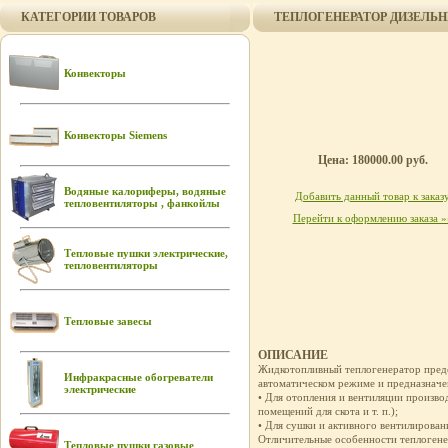
КАТЕГОРИИ ТОВАРОВ
ТЕПЛОГЕНЕРАТОР ДИЗЕЛЬН
Конвекторы
Конвекторы Siemens
Цена: 180000.00 руб.
Водяные калориферы, водяные
Добавить данный товар к заказ
тепловентиляторы , фанкойлы
Перейти к оформлению заказа »
Тепловые пушки электрические,
тепловентиляторы
Тепловые завесы
ОПИСАНИЕ
Жидкотопливный теплогенератор предс
Инфракрасные обогреватели
автоматическом режиме и предназначе
электрические
• Для отопления и вентиляции произво
помещений для скота и т. п.);
• Для сушки и активного вентилирования
Отличительные особенности теплогене
Тепловые пушки газовые