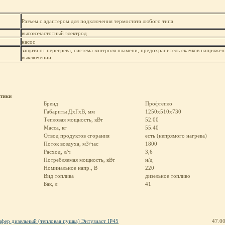
Разъем с адаптером для подключения термостата любого типа
высокочастотный электрод
насос
защита от перегрева, система контроля пламени, предохранитель скачков напряже
выключении
стики
Бренд
Профтепло
Габариты ДхГхВ, мм
1250x510x730
Тепловая мощность, кВт
52.00
Масса, кг
55.40
Отвод продуктов сгорания
есть (непрямого нагрева)
Поток воздуха, м3/час
1800
Расход, л/ч
3,6
Потребляемая мощность, кВт
н/д
Номинальное напр., В
220
Вид топлива
дизельное топливо
Бак, л
41
фер дизельный (тепловая пушка) Энтузиаст IP45
47.0