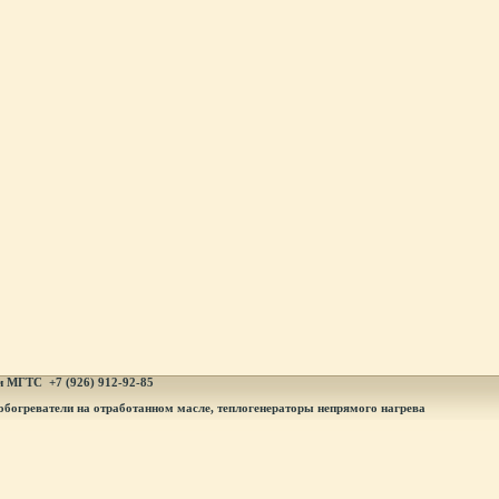
и МГТ
С +7 (926) 912-92-85
обогреватели на отработанном масле, теплогенераторы непрямого нагрева