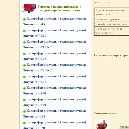
такого типа.
Тепловые пушки дизельные с
отводом отработанных газов
Подключение внешнего
термостата
Калорифер дизельный (тепловая пушка)
Система поджига
Способ подачи топлива
Энтузиаст IP45
Система контроля и
Калорифер дизельный (тепловая пушка)
безопасности
Энтузиаст DC10
Калорифер дизельный (тепловая пушка)
Энтузиаст DC10/RC
Калорифер дизельный (тепловая пушка)
Технические характери
Энтузиаст DC25
Калорифер дизельный (тепловая пушка)
Энтузиаст DC25/RC
Калорифер дизельный (тепловая пушка)
Энтузиаст DC45
Калорифер дизельный (тепловая пушка)
Энтузиаст DP50
Калорифер дизельный (тепловая пушка)
Энтузиаст DP90
Калорифер дизельный (тепловая пушка)
Смотрите также:
Энтузиаст IC25
Калорифер дизельный (тепловая пушка)
Калори
Энтузиаст IP70