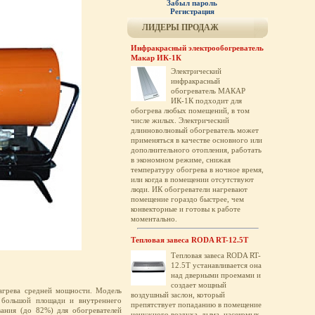
Забыл пароль
Регистрация
ЛИДЕРЫ ПРОДАЖ
Инфракрасный электрообогреватель
Макар ИК-1К
Электрический
инфракрасный
обогреватель МАКАР
ИК-1К подходит для
обогрева любых помещений, в том
числе жилых. Электрический
длинноволновый обогреватель может
применяться в качестве основного или
дополнительного отопления, работать
в экономном режиме, снижая
температуру обогрева в ночное время,
или когда в помещении отсутствуют
люди. ИК обогреватели нагревают
помещение гораздо быстрее, чем
конвекторные и готовы к работе
моментально.
Тепловая завеса RODA RT-12.5T
Тепловая завеса RODA RT-
12.5T устанавливается она
над дверными проемами и
создает мощный
агрева средней мощности. Модель
воздушный заслон, который
 большой площади и внутреннего
препятствует попаданию в помещение
ания (до 82%) для обогревателей
ненужного воздуха, дыма, насекомых