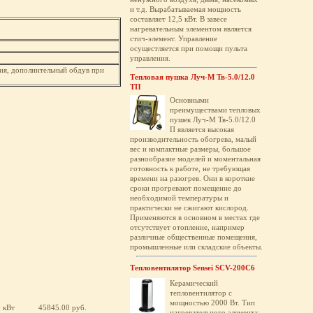
и т.д. Вырабатываемая мощность
составляет 12,5 кВт. В завесе
нагревательным элементом является
стич-элемент. Управление
осущестляется при помощи пульта
управления.
ния, дополнительный обдув при
Тепловая пушка Луч-М Тв-5.0/12.0
ТП
Основными
преимуществами тепловых
пушек Луч-М Тв-5.0/12.0
П является высокая
производительность обогрева, малый
вес и компактные размеры, большое
разнообразие моделей и моментальная
готовность к работе, не требующая
времени на разогрев. Они в короткие
сроки прогревают помещение до
необходимой температуры и
практически не сжигают кислород.
Применяются в основном в местах где
отсутствует отопление, например
различные общественные помещения,
промышленные или складские объекты.
Тепловентилятор Sensei SCV-200C6
Керамический
тепловентилятор с
мощностью 2000 Вт. Тип
0 кВт
45845.00 руб.
нагревательного элемента: