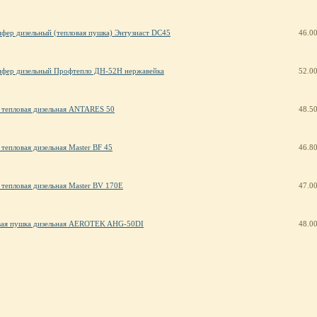
фер дизельный (тепловая пушка) Энтузиаст DC45
46.0
ифер дизельный Профтепло ДН-52Н нержавейка
52.0
 тепловая дизельная ANTARES 50
48.5
тепловая дизельная Master BF 45
46.8
тепловая дизельная Master BV 170E
47.0
вая пушка дизельная AEROTEK AHG-50DI
48.0