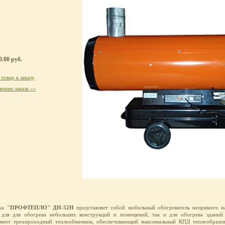
.00 руб.
товар к заказу
ению заказа »»
шка
"ПРОФТЕПЛО" ДН-52Н
представляет собой мобильный обогреватель непрямого н
 для для обогрева небольших конструкций и помещений, так и для обогрева зданий
имеет трехпроходный теплообменник, обеспечивающий максимальный КПД теплообразов