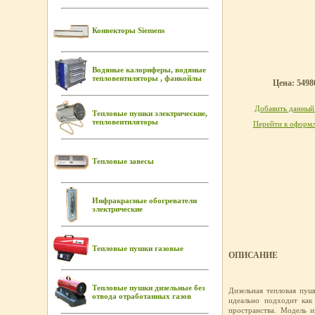
Конвекторы Siemens
Водяные калориферы, водяные
тепловентиляторы , фанкойлы
Цена: 54980
Добавить данный 
Тепловые пушки электрические,
тепловентиляторы
Перейти к оформл
Тепловые завесы
Инфракрасные обогреватели
электрические
Тепловые пушки газовые
ОПИСАНИЕ
Тепловые пушки дизельные без
Дизельная тепловая пу
отвода отработанных газов
идеально подходит как
пространства. Модель 