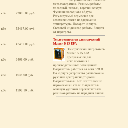
металлокерамика. Режимы работы:
холодный, теплый, горячий воздух.
Функция холодного обдува.
0 кВт
22085.00 руб.
Регулируемый термостат для
автоматического поддержания
температуры. Поворот корпуса.
Световой индикатор работы. Защита
0 кВт
55467.00 руб.
от перегрева.
Тепловентилятор электрический
Master B 15 EPA
0 кВт
47497.00 руб.
Электрический нагреватель
Master B 15 EPA
предназначен для
0 кВт
3469.00 руб.
использования в
производственных помещениях.
Нагреватель работает от сети 380 В.
На корпусе устройства расположена
0 кВт
1648.00 руб.
рукоятка для транспортировки.
Нагревательный ТЭН изготовлен из
нержавеющей стали. Нагреватель
оснащен удобным переключателем
0 кВт
1592.10 руб.
режимов работы на передней панели.