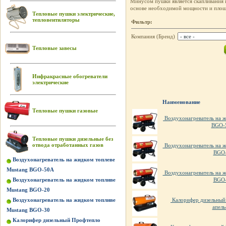
Минусом пушки является скапливания 
основе необходимой мощности и площ
Тепловые пушки электрические,
тепловентиляторы
Фильтр:
Компания (Бренд)
Тепловые завесы
Инфракрасные обогреватели
электрические
Наименование
Тепловые пушки газовые
Воздухонагреватель на ж
BGO-
Тепловые пушки дизельные без
отвода отработанных газов
Воздухонагреватель на ж
BGO
Воздухонагреватель на жидком топлеве
Mustang BGO-50A
Воздухонагреватель на ж
Воздухонагреватель на жидком топливе
BGO
Mustang BGO-20
Воздухонагреватель на жидком топливе
Калорифер дизельный
апель
Mustang BGO-30
Калорифер дизельный Профтепло