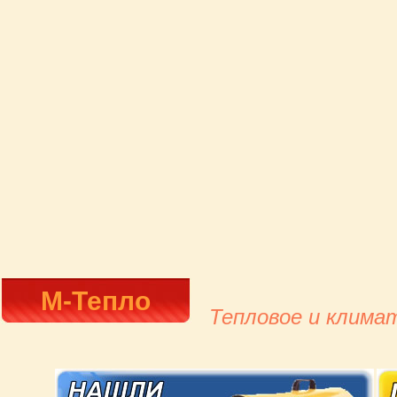
М-Тепло
Тепловое и клима