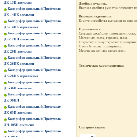
ДК-13П апельсин
Двойная рукоятка
Высокая двойная рукоятка позволяет п
Калорифер дизельный Профтепло
ДК-14ПК апельсин
Высокая надежность
Корпус устройства выполнен из износо
Калорифер дизельный Профтепло
ДК-14ПК нержавейка
Применение в:
Калорифер дизельный Профтепло
Сельском хозяйстве, промышленности, 
Магазинах, залах, гаражах, и.т.д.
ДК-17ПЛ апельсин
Открытых и полуоткрытых помещения
Калорифер дизельный Профтепло
Очень больших помещениях.
Местах где не находяться люди.
ДК-20П апельсин
Калорифер дизельный Профтепло
ДК-26ПК апельсин
Технические характеристики
Калорифер дизельный Профтепло
ДК-26ПК нержавейка
Калорифер дизельный Профтепло
ДК-36П апельсин
Калорифер дизельный Профтепло
ДК-36ПЛ
Калорифер дизельный Профтепло
ДК-63П апельсин
Калорифер дизельный Профтепло
ДН-105П апельсин
Смотрите также:
Калорифер дизельный Профтепло