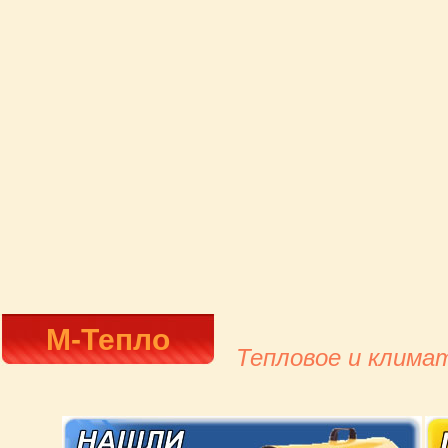
М-Тепло
Тепловое и клима