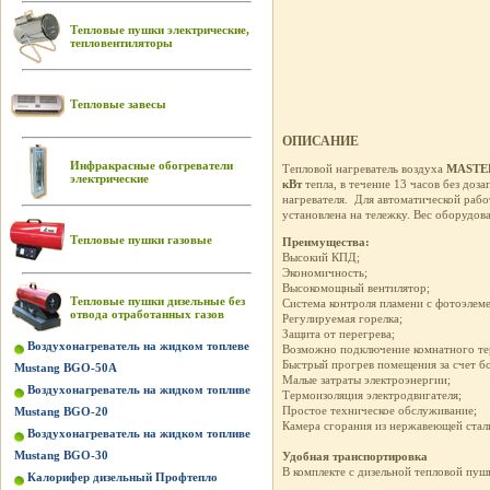
Тепловые пушки электрические,
тепловентиляторы
Тепловые завесы
ОПИСАНИЕ
Инфракрасные обогреватели
Тепловой нагреватель воздуха
MASTER
электрические
кВт
тепла, в течение 13 часов без доз
нагревателя. Для автоматической раб
установлена на тележку. Вес оборудов
Тепловые пушки газовые
Преимущества:
Высокий КПД;
Экономичность;
Высокомощный вентилятор;
Тепловые пушки дизельные без
Система контроля пламени с фотоэлем
отвода отработанных газов
Регулируемая горелка;
Защита от перегрева;
Воздухонагреватель на жидком топлеве
Возможно подключение комнатного те
Быстрый прогрев помещения за счет б
Mustang BGO-50A
Малые затраты электроэнергии;
Воздухонагреватель на жидком топливе
Термоизоляция электродвигателя;
Простое техническое обслуживание;
Mustang BGO-20
Камера сгорания из нержавеющей стал
Воздухонагреватель на жидком топливе
Mustang BGO-30
Удобная транспортировка
В комплекте с дизельной тепловой пуш
Калорифер дизельный Профтепло