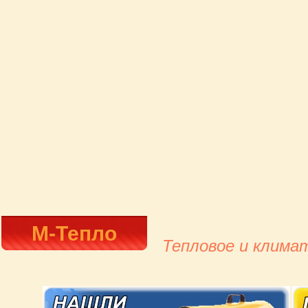
М-Тепло
Тепловое и клима