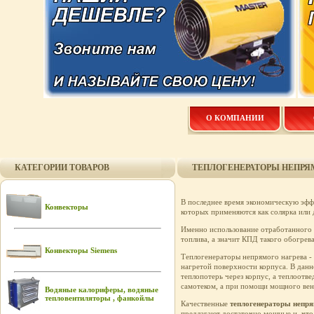
О КОМПАНИИ
КАТЕГОРИИ ТОВАРОВ
ТЕПЛОГЕНЕРАТОРЫ НЕПРЯ
В последнее время экономическую эффе
Конвекторы
которых применяются как солярка или д
Именно использование отработанного 
топлива, а значит КПД такого обогрева
Конвекторы Siemens
Теплогенераторы непрямого нагрева -
нагретой поверхности корпуса. В данн
теплопотерь через корпус, а теплоотв
самотеком, а при помощи мощного вен
Водяные калориферы, водяные
тепловентиляторы , фанкойлы
Качественные
теплогенераторы непря
предлагают достаточно мощные и, что