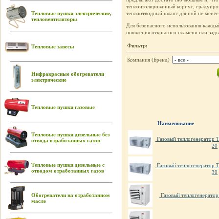
теплоизолированный корпус, градуиро
Тепловые пушки электрические,
теплоотводный шланг длиной не менее
тепловентиляторы
Для безопасного использования кажды
появления открытого пламени или зад
Фильтр:
Тепловые завесы
Компания (Бренд)
Инфракрасные обогреватели
электрические
Тепловые пушки газовые
Наименование
Тепловые пушки дизельные без
Газовый теплогенератор
отвода отработанных газов
20
Тепловые пушки дизельные с
Газовый теплогенератор
отводом отработанных газов
30
Обогреватели на отработанном
Газовый теплогенерато
масле