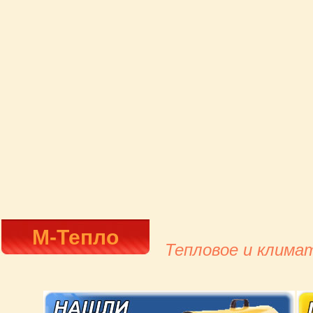
М-Тепло
Тепловое и клима