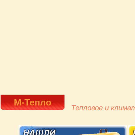
М-Тепло
Тепловое и клима