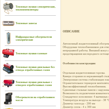
Тепловые пушки электрические,
тепловентиляторы
Тепловые завесы
ОПИСАНИЕ
Инфракрасные обогреватели
электрические
Автономный жидкотопливный обогреват
Оборудован теплообменником для отвод
непрерывной работы. Внешний кожух пр
Тепловые пушки газовые
предотвращения кислородного истоще
Особенности конструкции:
Тепловые пушки дизельные без
отвода отработанных газов
Отдельная жидкотопливная горелка.
Камера сгорания из нержавеющей стал
Электронная система стабилизации пла
Тепловые пушки дизельные с
Ограничительное термореле вентилятор
отводом отработанных газов
Высокоэффективный теплообменник.
Сдвоенные стальные панели с наружн
Возможность подключения комнатного
Стандартное исполнение: 4 вытяжных 
Обогреватели на отработанном
масле
Температура воздуха на выходе - 38 °
Диаметр газохода - 200 мм
Диаметр сопла - 4 х 300 мм