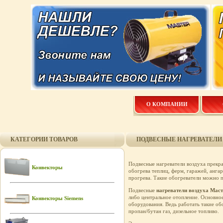
О КОМПАНИИ
КАТЕГОРИИ ТОВАРОВ
ПОДВЕСНЫЕ НАГРЕВАТЕЛИ
Подвесные нагреватели воздуха прекр
Конвекторы
обогрева теплиц, ферм, гаражей, анга
прогрева. Такие обогреватели можно п
Подвесные
нагреватели воздуха Маст
либо центральное отопление. Основное
Конвекторы Siemens
оборудования. Ведь работать такие о
пропан/бутан газ, дизельное топливо.