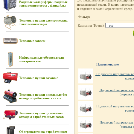
Это позволяет значительно расширить
Водяные калориферы, водяные
нержавеющей стали. В таких нагревате
тепловентиляторы , фанкойлы
и надежно в самой агрессивной среде. 
Фильтр:
Тепловые пушки электрические,
тепловентиляторы
Компания (Бренд)
Тепловые завесы
Инфракрасные обогреватели
электрические
Наименование
Подвесной нагреватель в
Тепловые пушки газовые
горел
Подвесной нагреватель
(горелка 
Тепловые пушки дизельные без
отвода отработанных газов
Подвесной нагреватель в
горел
Тепловые пушки дизельные с
отводом отработанных газов
Подвесной нагреватель
(горелка 
Обогреватели на отработанном