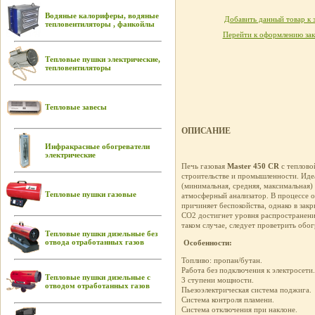
Водяные калориферы, водяные
Добавить данный товар к 
тепловентиляторы , фанкойлы
Перейти к оформлению зак
Тепловые пушки электрические,
тепловентиляторы
Тепловые завесы
ОПИСАНИЕ
Инфракрасные обогреватели
электрические
Печь газовая
Master 450 CR
с теплов
строительстве и промышленности. Идеа
(минимальная, средняя, максимальная)
Тепловые пушки газовые
атмосферный анализатор. В процессе о
причиняет беспокойства, однако в зак
СО2 достигнет уровня распространения
таком случае, следует проветрить обо
Тепловые пушки дизельные без
отвода отработанных газов
Особенности:
Топливо: пропан/бутан.
Работа без подключения к электросети.
Тепловые пушки дизельные с
3 ступени мощности.
отводом отработанных газов
Пьезоэлектрическая система поджига.
Система контроля пламени.
Система отключения при наклоне.