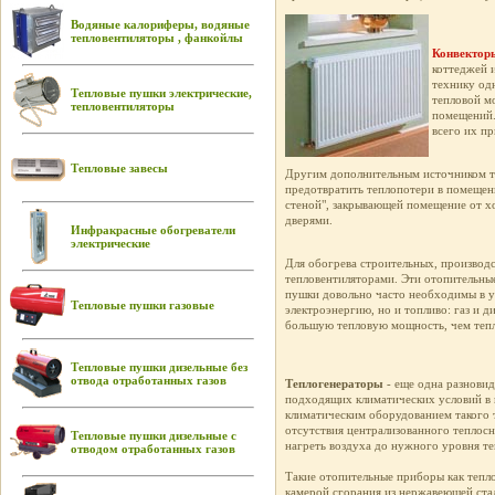
Водяные калориферы, водяные
тепловентиляторы , фанкойлы
Конвектор
коттеджей и
технику од
Тепловые пушки электрические,
тепловой м
тепловентиляторы
помещений.
всего их п
Тепловые завесы
Другим дополнительным источником те
предотвратить теплопотери в помещени
стеной", закрывающей помещение от хо
дверями.
Инфракрасные обогреватели
электрические
Для обогрева строительных, производ
тепловентиляторами. Эти отопительны
пушки довольно часто необходимы в ус
Тепловые пушки газовые
электроэнергию, но и топливо: газ и д
большую тепловую мощность, чем тепло
Тепловые пушки дизельные без
отвода отработанных газов
Теплогенераторы
- еще одна разнови
подходящих климатических условий в
климатическим оборудованием такого т
отсутствия централизованного теплос
Тепловые пушки дизельные с
нагреть воздуха до нужного уровня т
отводом отработанных газов
Такие отопительные приборы как тепл
камерой сгорания из нержавеющей стал