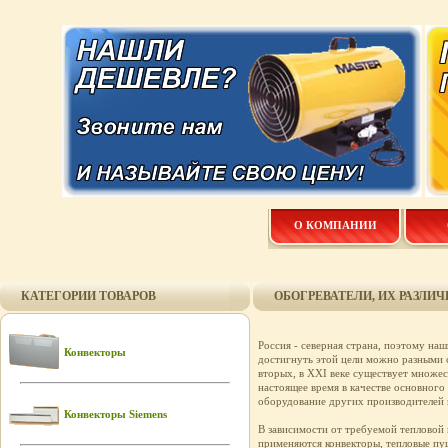
О КОМПАНИИ
КАТЕГОРИИ ТОВАРОВ
ОБОГРЕВАТЕЛИ, ИХ РАЗЛИ
Россия - северная страна, поэтому на
Конвекторы
достигнуть этой цели можно разными 
вторых, в XXI веке существует множес
настоящее время в качестве основног
оборудование других производителей 
Конвекторы Siemens
В зависимости от требуемой тепловой
применяются конвекторы, тепловые пу