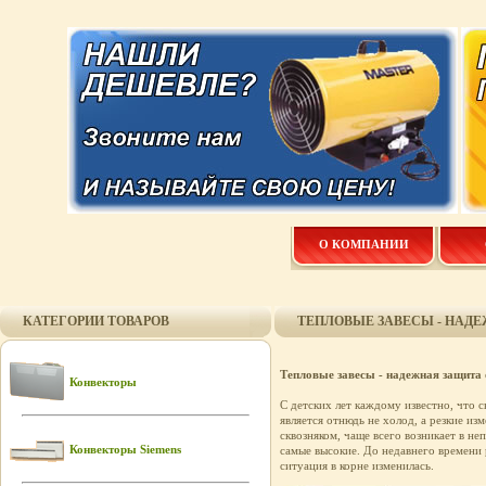
О КОМПАНИИ
КАТЕГОРИИ ТОВАРОВ
ТЕПЛОВЫЕ ЗАВЕСЫ - НАД
Тепловые завесы - надежная защита 
Конвекторы
С детских лет каждому известно, что 
является отнюдь не холод, а резкие и
сквозняком, чаще всего возникает в не
Конвекторы Siemens
самые высокие. До недавнего времени 
ситуация в корне изменилась.