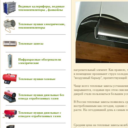
Водяные калориферы, водяные
тепловентиляторы , фанкойлы
Тепловые пушки электрические,
тепловентиляторы
Тепловые завесы
Инфракрасные обогреватели
электрические
нагревательный элемент. Как правило,
в помещение проникают струи холодног
"воздушный барьер", препятствующий п
Тепловые пушки газовые
Чаще всего тепловые завесы устанавли
закрываются, создавая при этом сквозн
дверей стали пользоваться большим усп
Тепловые пушки дизельные без
отвода отработанных газов
В России тепловые завесы появились с
востребованным как сегодня, однако с
расти. На сегодняшний день к самым п
Тепловые пушки дизельные с
отводом отработанных газов
Средняя цена на тепловые завесы колеб