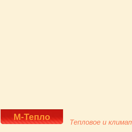
М-Тепло
Тепловое и клима