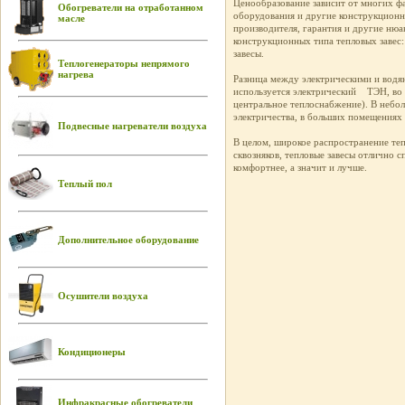
Ценообразование зависит от многих фа
Обогреватели на отработанном
оборудования и другие конструкционн
масле
производителя, гарантия и другие нюа
конструкционных типа тепловых завес:
завесы.
Теплогенераторы непрямого
нагрева
Разница между электрическими и водян
используется электрический ТЭН, во в
центральное теплоснабжение). В небо
электричества, в больших помещениях
Подвесные нагреватели воздуха
В целом, широкое распространение теп
сквозняков, тепловые завесы отлично 
комфортнее, а значит и лучше.
Теплый пол
Дополнительное оборудование
Осушители воздуха
Кондиционеры
Инфракрасные обогреватели