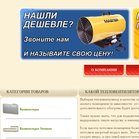
О КОМПАНИИ
КАТЕГОРИИ ТОВАРОВ
КАКОЙ ТЕПЛОВЕНТИЛЯТОР
Выбирая тепловентилятор в качестве о
жилого помещения (в зависимости от кач
дополнительного обогрева будет доста
Конвекторы
Также нужно знать, что для подключе
выдерживать такую нагрузку и имеюща
Если высота потолков помещения боле
Конвекторы Siemens
потолком нагретый воздух вниз. Этот 
уходит вверх, и при такой высоте пото